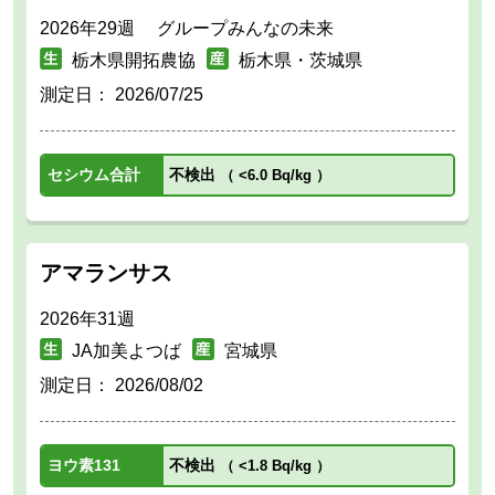
2026年29週 グループみんなの未来
栃木県開拓農協
栃木県・茨城県
測定日：
2026/07/25
セシウム合計
不検出
（
<6.0 Bq/kg
）
アマランサス
2026年31週
JA加美よつば
宮城県
測定日：
2026/08/02
ヨウ素131
不検出
（
<1.8 Bq/kg
）