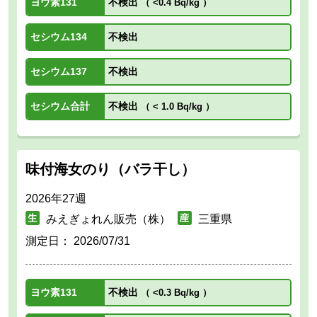
ヨウ素131
不検出
（
<0.4 Bq/kg
）
セシウム134
不検出
セシウム137
不検出
セシウム合計
不検出
（
< 1.0 Bq/kg
）
味付海女のり（バラ干し）
2026年27週
みえぎょれん販売（株）
三重県
測定日：
2026/07/31
ヨウ素131
不検出
（
<0.3 Bq/kg
）