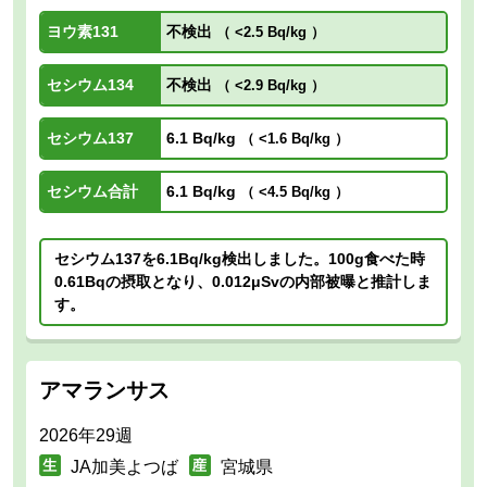
ヨウ素131
不検出
（
<2.5 Bq/kg
）
セシウム134
不検出
（
<2.9 Bq/kg
）
セシウム137
6.1 Bq/kg
（
<1.6 Bq/kg
）
セシウム合計
6.1 Bq/kg
（
<4.5 Bq/kg
）
セシウム137を6.1Bq/kg検出しました。100g食べた時
0.61Bqの摂取となり、0.012μSvの内部被曝と推計しま
す。
アマランサス
2026年29週
JA加美よつば
宮城県