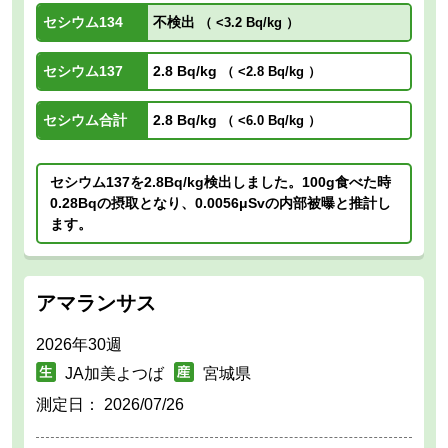
セシウム134
不検出
（
<3.2 Bq/kg
）
セシウム137
2.8 Bq/kg
（
<2.8 Bq/kg
）
セシウム合計
2.8 Bq/kg
（
<6.0 Bq/kg
）
セシウム137を2.8Bq/kg検出しました。100g食べた時
0.28Bqの摂取となり、0.0056μSvの内部被曝と推計し
ます。
アマランサス
2026年30週
JA加美よつば
宮城県
測定日：
2026/07/26