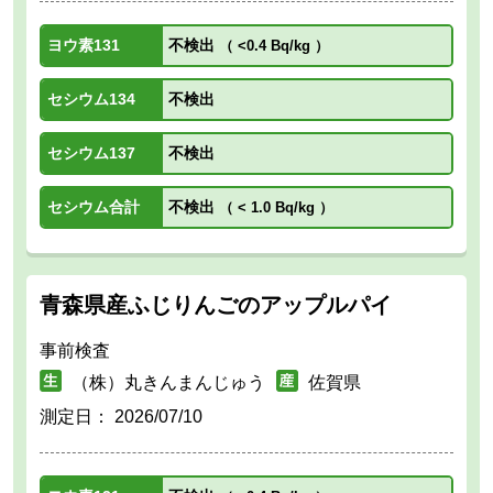
ヨウ素131
不検出
（
<0.4 Bq/kg
）
セシウム134
不検出
セシウム137
不検出
セシウム合計
不検出
（
< 1.0 Bq/kg
）
青森県産ふじりんごのアップルパイ
事前検査
（株）丸きんまんじゅう
佐賀県
測定日：
2026/07/10