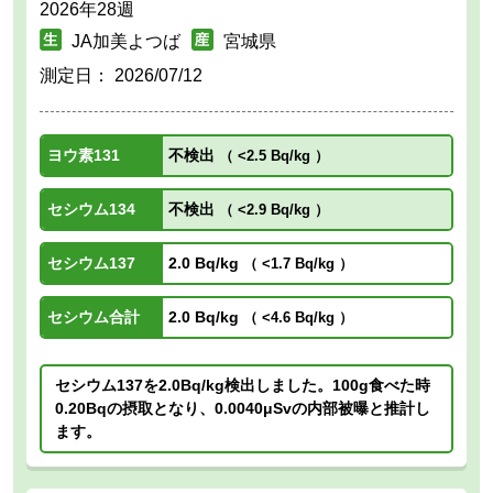
2026年28週
JA加美よつば
宮城県
測定日：
2026/07/12
ヨウ素131
不検出
（
<2.5 Bq/kg
）
セシウム134
不検出
（
<2.9 Bq/kg
）
セシウム137
2.0 Bq/kg
（
<1.7 Bq/kg
）
セシウム合計
2.0 Bq/kg
（
<4.6 Bq/kg
）
セシウム137を2.0Bq/kg検出しました。100g食べた時
0.20Bqの摂取となり、0.0040μSvの内部被曝と推計し
ます。