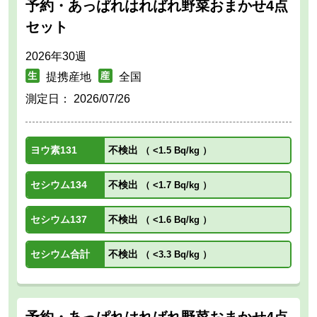
予約・あっぱれはればれ野菜おまかせ4点
セット
2026年30週
提携産地
全国
測定日：
2026/07/26
ヨウ素131
不検出
（
<1.5 Bq/kg
）
セシウム134
不検出
（
<1.7 Bq/kg
）
セシウム137
不検出
（
<1.6 Bq/kg
）
セシウム合計
不検出
（
<3.3 Bq/kg
）
予約・あっぱれはればれ野菜おまかせ4点