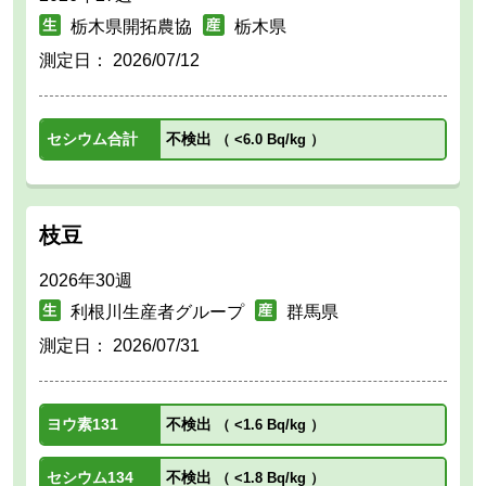
栃木県開拓農協
栃木県
測定日：
2026/07/12
セシウム合計
不検出
（
<6.0 Bq/kg
）
枝豆
2026年30週
利根川生産者グループ
群馬県
測定日：
2026/07/31
ヨウ素131
不検出
（
<1.6 Bq/kg
）
セシウム134
不検出
（
<1.8 Bq/kg
）