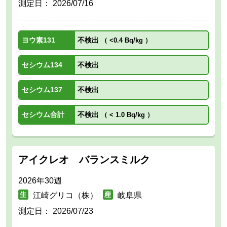
測定日：
2026/07/16
ヨウ素131
不検出
（
<0.4 Bq/kg
）
セシウム134
不検出
セシウム137
不検出
セシウム合計
不検出
（
< 1.0 Bq/kg
）
アイクレオ バランスミルク
2026年30週
江崎グリコ（株）
岐阜県
測定日：
2026/07/23