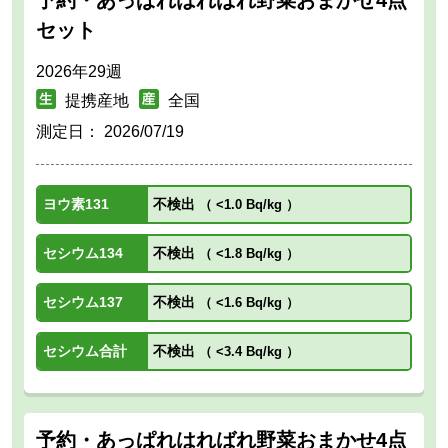
セット
2026年29週
提携産地
全国
測定日：
2026/07/19
ヨウ素131
不検出
（
<1.0 Bq/kg
）
セシウム134
不検出
（
<1.8 Bq/kg
）
セシウム137
不検出
（
<1.6 Bq/kg
）
セシウム合計
不検出
（
<3.4 Bq/kg
）
予約・あっぱれはればれ野菜おまかせ4点