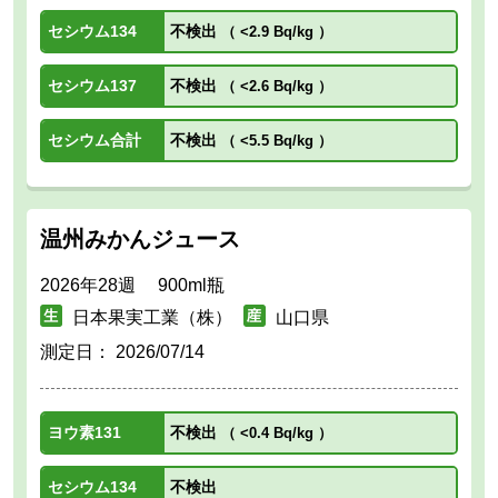
セシウム134
不検出
（
<2.9 Bq/kg
）
セシウム137
不検出
（
<2.6 Bq/kg
）
セシウム合計
不検出
（
<5.5 Bq/kg
）
温州みかんジュース
2026年28週 900ml瓶
日本果実工業（株）
山口県
測定日：
2026/07/14
ヨウ素131
不検出
（
<0.4 Bq/kg
）
セシウム134
不検出