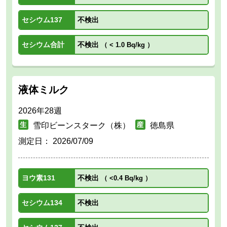
セシウム137
不検出
セシウム合計
不検出
（
< 1.0 Bq/kg
）
液体ミルク
2026年28週
雪印ビーンスターク（株）
徳島県
測定日：
2026/07/09
ヨウ素131
不検出
（
<0.4 Bq/kg
）
セシウム134
不検出