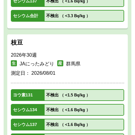
セシウム137
不検出
（
<1.6 Bq/kg
）
セシウム合計
不検出
（
<3.3 Bq/kg
）
枝豆
2026年30週
JAにったみどり
群馬県
測定日：
2026/08/01
ヨウ素131
不検出
（
<1.5 Bq/kg
）
セシウム134
不検出
（
<1.6 Bq/kg
）
セシウム137
不検出
（
<1.6 Bq/kg
）