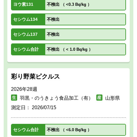
ヨウ素131
不検出
（
<0.3 Bq/kg
）
セシウム134
不検出
セシウム137
不検出
セシウム合計
不検出
（
< 1.0 Bq/kg
）
彩り野菜ピクルス
2026年28週
羽黒・のうきょう食品加工（有）
山形県
測定日：
2026/07/15
セシウム合計
不検出
（
<6.0 Bq/kg
）