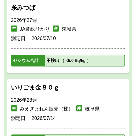
糸みつば
2026年27週
JA常総ひかり
茨城県
測定日：
2026/07/10
セシウム合計
不検出
（
<6.0 Bq/kg
）
いりごま金８０ｇ
2026年28週
みえぎょれん販売（株）
岐阜県
測定日：
2026/07/14