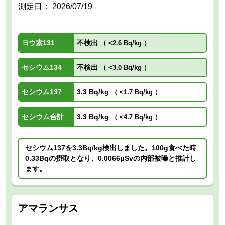
測定日：
2026/07/19
ヨウ素131
不検出
（
<2.6 Bq/kg
）
セシウム134
不検出
（
<3.0 Bq/kg
）
セシウム137
3.3 Bq/kg
（
<1.7 Bq/kg
）
セシウム合計
3.3 Bq/kg
（
<4.7 Bq/kg
）
セシウム137を3.3Bq/kg検出しました。100g食べた時
0.33Bqの摂取となり、0.0066μSvの内部被曝と推計し
ます。
アマランサス