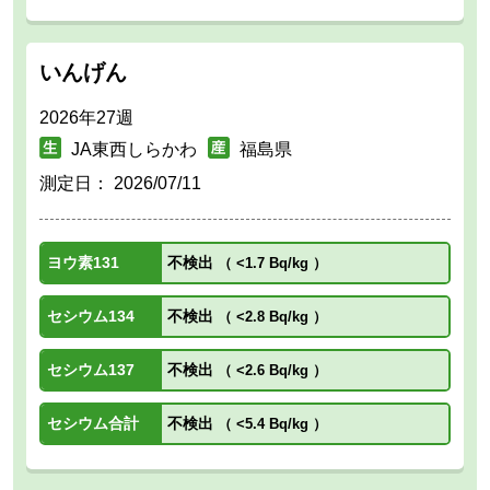
いんげん
2026年27週
JA東西しらかわ
福島県
測定日：
2026/07/11
ヨウ素131
不検出
（
<1.7 Bq/kg
）
セシウム134
不検出
（
<2.8 Bq/kg
）
セシウム137
不検出
（
<2.6 Bq/kg
）
セシウム合計
不検出
（
<5.4 Bq/kg
）