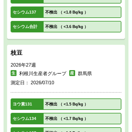
セシウム137
不検出
（
<1.8 Bq/kg
）
セシウム合計
不検出
（
<3.6 Bq/kg
）
枝豆
2026年27週
利根川生産者グループ
群馬県
測定日：
2026/07/10
ヨウ素131
不検出
（
<1.5 Bq/kg
）
セシウム134
不検出
（
<1.7 Bq/kg
）