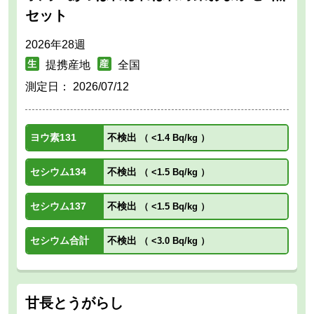
セット
2026年28週
提携産地
全国
測定日：
2026/07/12
ヨウ素131
不検出
（
<1.4 Bq/kg
）
セシウム134
不検出
（
<1.5 Bq/kg
）
セシウム137
不検出
（
<1.5 Bq/kg
）
セシウム合計
不検出
（
<3.0 Bq/kg
）
甘長とうがらし