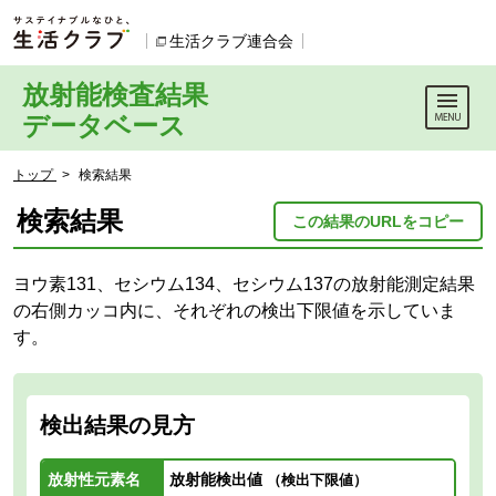
本文へジャンプする。
ページの先頭です。
生活クラブ連合会
別のウィンドウで開きます。
放射能検査結果
データベース
ここからサイト内共通メニューです。
サイト内共通メニューをスキップする
サイト内共通メニューここまで。
ここから現在位置です。
トップ
>
検索結果
現在位置ここまで
検索結果
この結果のURLをコピー
ヨウ素131、セシウム134、セシウム137の放射能測定結果
の右側カッコ内に、それぞれの検出下限値を示していま
す。
検出結果の見方
放射性元素名
放射能検出値
（検出下限値）