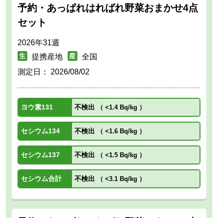
予約・あっぱれはればれ野菜おまかせ4点
セット
2026年31週
提携産地
全国
測定日：
2026/08/02
ヨウ素131
不検出
（
<1.4 Bq/kg
）
セシウム134
不検出
（
<1.6 Bq/kg
）
セシウム137
不検出
（
<1.5 Bq/kg
）
セシウム合計
不検出
（
<3.1 Bq/kg
）