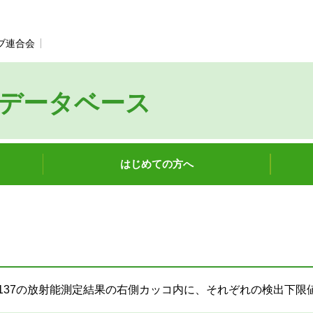
ブ連合会
別のウィンドウで開きます。
データベース
はじめての方へ
ウム137の放射能測定結果の右側カッコ内に、それぞれの検出下