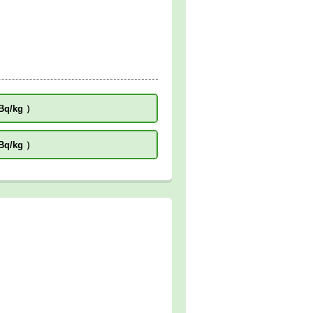
Bq/kg
）
Bq/kg
）