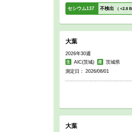
セシウム137
不検出
（
<2.8 B
大葉
2026年30週
AIC(茨城)
茨城県
測定日：
2026/08/01
大葉