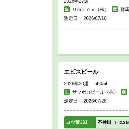
2026年27週
Ｕｍｉｏｓ（株）
群
測定日：
2026/07/10
エビスビール
2026年30週 500ml
サッポロビール（株）
測定日：
2026/07/28
ヨウ素131
不検出
（
<2.5 B