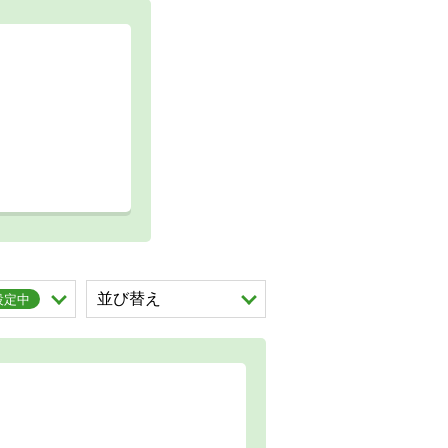
を展開する。
並び替え
を展開する。
設定中