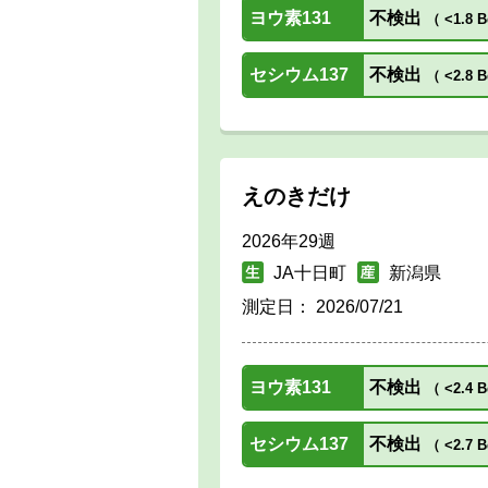
ヨウ素131
不検出
（
<1.8 B
セシウム137
不検出
（
<2.8 B
えのきだけ
2026年29週
JA十日町
新潟県
測定日：
2026/07/21
ヨウ素131
不検出
（
<2.4 B
セシウム137
不検出
（
<2.7 B