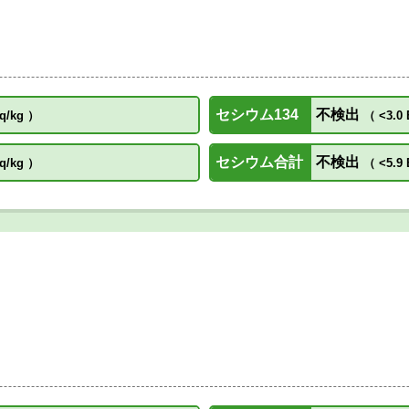
セシウム134
不検出
q/kg
）
（
<3.0 
セシウム合計
不検出
q/kg
）
（
<5.9 