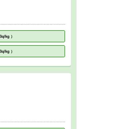
Bq/kg
）
Bq/kg
）