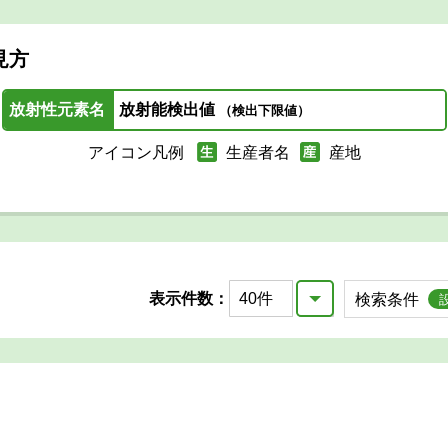
見方
放射性元素名
放射能検出値
（検出下限値）
アイコン凡例
生産者名
産地
表示件数：
検索条件