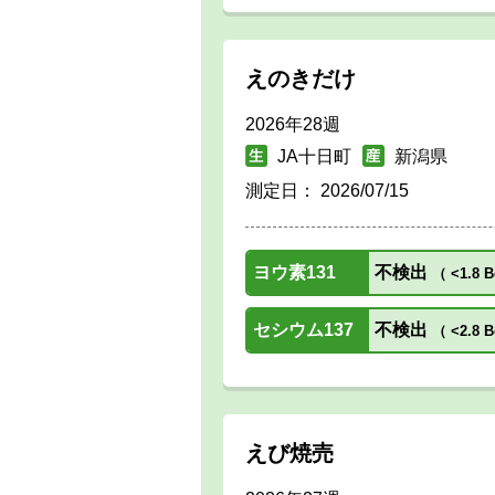
えのきだけ
2026年28週
JA十日町
新潟県
測定日：
2026/07/15
ヨウ素131
不検出
（
<1.8 B
セシウム137
不検出
（
<2.8 B
えび焼売