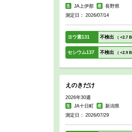
JA上伊那
長野県
測定日：
2026/07/14
ヨウ素131
不検出
（
<2.7 B
セシウム137
不検出
（
<2.9 B
えのきだけ
2026年30週
JA十日町
新潟県
測定日：
2026/07/29