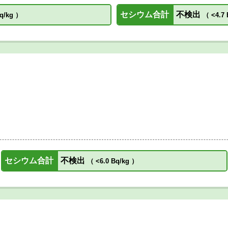
セシウム合計
不検出
q/kg
）
（
<4.7 
セシウム合計
不検出
（
<6.0 Bq/kg
）