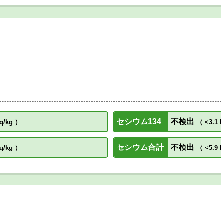
セシウム134
不検出
q/kg
）
（
<3.1 
セシウム合計
不検出
q/kg
）
（
<5.9 