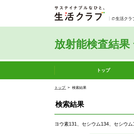
本文へジャンプする。
ページの先頭です。
生活クラ
放射能検査結果
ここからサイト内共通メニューです。
サイト内共通メニューをスキップする
トップ
サイト内共通メニューここまで。
ここから現在位置です。
トップ
>
検索結果
現在位置ここまで
検索結果
ヨウ素131、セシウム134、セシ