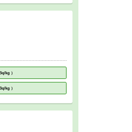
Bq/kg
）
Bq/kg
）