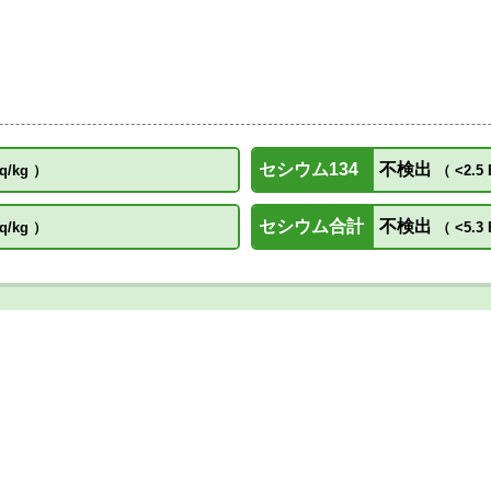
セシウム134
不検出
q/kg
）
（
<2.5 
セシウム合計
不検出
q/kg
）
（
<5.3 