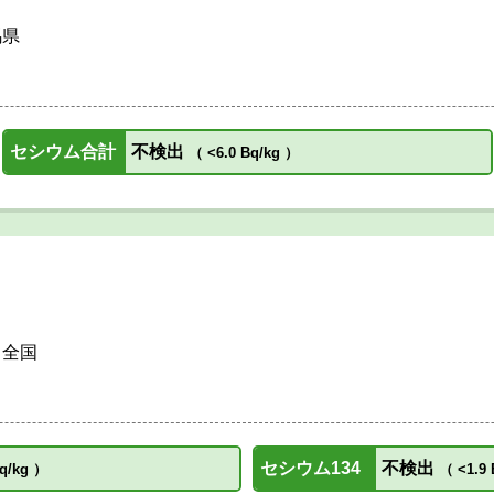
馬県
セシウム合計
不検出
（
<6.0 Bq/kg
）
全国
セシウム134
不検出
q/kg
）
（
<1.9 