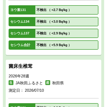
ヨウ素131
不検出
（
<2.7 Bq/kg
）
セシウム134
不検出
（
<3.0 Bq/kg
）
セシウム137
不検出
（
<2.9 Bq/kg
）
セシウム合計
不検出
（
<5.9 Bq/kg
）
菌床生椎茸
2026年28週
JA秋田ふるさと
秋田県
測定日：
2026/07/10