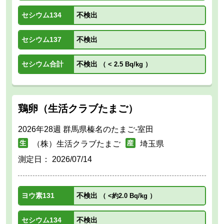
セシウム134
不検出
セシウム137
不検出
セシウム合計
不検出
（
< 2.5 Bq/kg
）
鶏卵（生活クラブたまご）
2026年28週 群馬県榛名のたまご-室田
（株）生活クラブたまご
埼玉県
測定日：
2026/07/14
ヨウ素131
不検出
（
<約2.0 Bq/kg
）
セシウム134
不検出