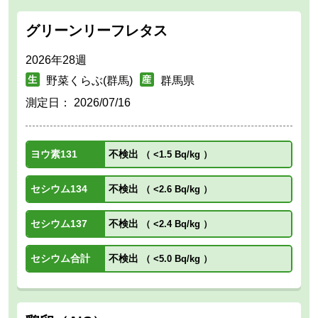
グリーンリーフレタス
2026年28週
野菜くらぶ(群馬)
群馬県
測定日：
2026/07/16
ヨウ素131
不検出
（
<1.5 Bq/kg
）
セシウム134
不検出
（
<2.6 Bq/kg
）
セシウム137
不検出
（
<2.4 Bq/kg
）
セシウム合計
不検出
（
<5.0 Bq/kg
）