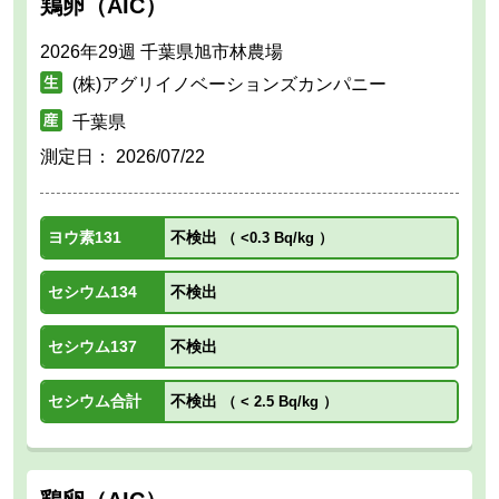
鶏卵（AIC）
2026年29週 千葉県旭市林農場
(株)アグリイノベーションズカンパニー
千葉県
測定日：
2026/07/22
ヨウ素131
不検出
（
<0.3 Bq/kg
）
セシウム134
不検出
セシウム137
不検出
セシウム合計
不検出
（
< 2.5 Bq/kg
）