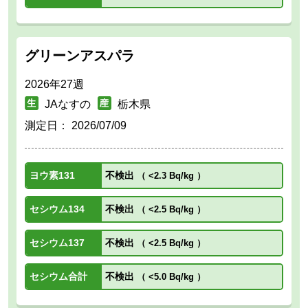
グリーンアスパラ
2026年27週
JAなすの
栃木県
測定日：
2026/07/09
ヨウ素131
不検出
（
<2.3 Bq/kg
）
セシウム134
不検出
（
<2.5 Bq/kg
）
セシウム137
不検出
（
<2.5 Bq/kg
）
セシウム合計
不検出
（
<5.0 Bq/kg
）