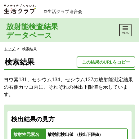
本文へジャンプする。
ページの先頭です。
生活クラブ連合会
別のウィンドウで開きます。
放射能検査結果
データベース
ここからサイト内共通メニューです。
サイト内共通メニューをスキップする
サイト内共通メニューここまで。
ここから現在位置です。
トップ
>
検索結果
現在位置ここまで
検索結果
この結果のURLをコピー
ヨウ素131、セシウム134、セシウム137の放射能測定結果
の右側カッコ内に、それぞれの検出下限値を示していま
す。
検出結果の見方
放射性元素名
放射能検出値
（検出下限値）