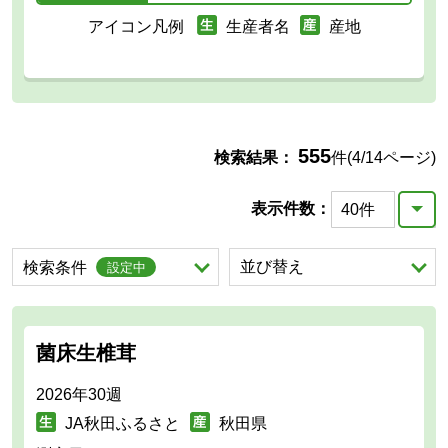
アイコン凡例
生産者名
産地
555
検索結果：
件(4/14ページ)
表示件数：
を展開する。
並び替え
を展開する。
検索条件
設定中
菌床生椎茸
2026年30週
JA秋田ふるさと
秋田県