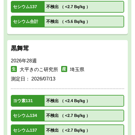
セシウム137
不検出
（
<2.7 Bq/kg
）
セシウム合計
不検出
（
<5.6 Bq/kg
）
黒舞茸
2026年28週
大平きのこ研究所
埼玉県
測定日：
2026/07/13
ヨウ素131
不検出
（
<2.4 Bq/kg
）
セシウム134
不検出
（
<2.7 Bq/kg
）
セシウム137
不検出
（
<2.7 Bq/kg
）