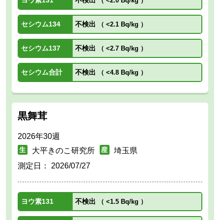
（
<2.0 Bq/kg
）
セシウム134
不検出
（
<2.1 Bq/kg
）
セシウム137
不検出
（
<2.7 Bq/kg
）
セシウム合計
不検出
（
<4.8 Bq/kg
）
黒舞茸
2026年30週
大平きのこ研究所
埼玉県
測定日：
2026/07/27
ヨウ素131
不検出
（
<1.5 Bq/kg
）