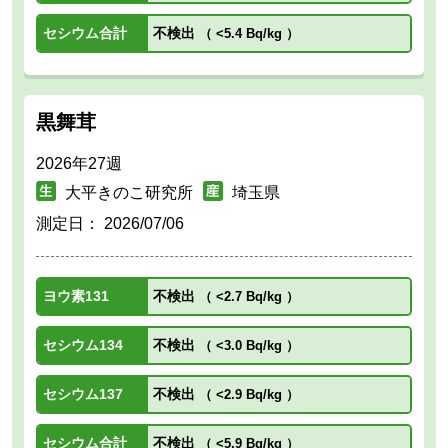
セシウム合計
不検出
（
<5.4 Bq/kg
）
黒舞茸
2026年27週
大平きのこ研究所
埼玉県
測定日：
2026/07/06
ヨウ素131
不検出
（
<2.7 Bq/kg
）
セシウム134
不検出
（
<3.0 Bq/kg
）
セシウム137
不検出
（
<2.9 Bq/kg
）
セシウム合計
不検出
（
<5.9 Bq/kg
）