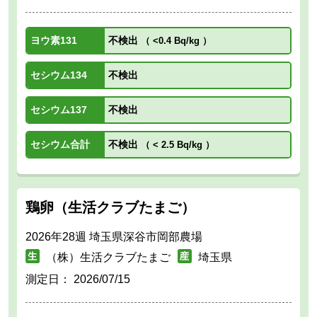
ヨウ素131
不検出
（
<0.4 Bq/kg
）
セシウム134
不検出
セシウム137
不検出
セシウム合計
不検出
（
< 2.5 Bq/kg
）
鶏卵（生活クラブたまご）
2026年28週 埼玉県深谷市岡部農場
（株）生活クラブたまご
埼玉県
測定日：
2026/07/15