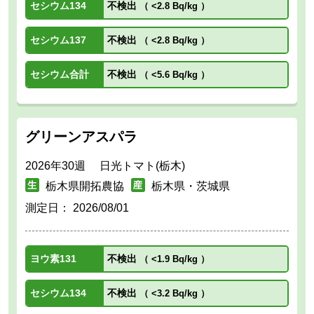
セシウム134
不検出
（
<2.8 Bq/kg
）
セシウム137
不検出
（
<2.8 Bq/kg
）
セシウム合計
不検出
（
<5.6 Bq/kg
）
グリーンアスパラ
2026年30週 日光トマト(栃木)
栃木県開拓農協
栃木県・茨城県
測定日：
2026/08/01
ヨウ素131
不検出
（
<1.9 Bq/kg
）
セシウム134
不検出
（
<3.2 Bq/kg
）