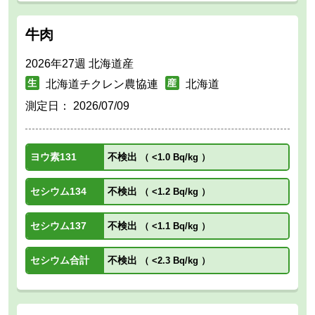
牛肉
2026年27週 北海道産
北海道チクレン農協連
北海道
測定日：
2026/07/09
ヨウ素131
不検出
（
<1.0 Bq/kg
）
セシウム134
不検出
（
<1.2 Bq/kg
）
セシウム137
不検出
（
<1.1 Bq/kg
）
セシウム合計
不検出
（
<2.3 Bq/kg
）