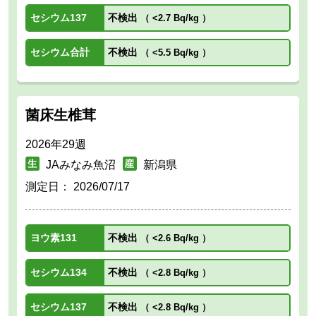
セシウム137
不検出
（
<2.7 Bq/kg
）
セシウム合計
不検出
（
<5.5 Bq/kg
）
菌床生椎茸
2026年29週
JAみなみ魚沼
新潟県
測定日：
2026/07/17
ヨウ素131
不検出
（
<2.6 Bq/kg
）
セシウム134
不検出
（
<2.8 Bq/kg
）
セシウム137
不検出
（
<2.8 Bq/kg
）