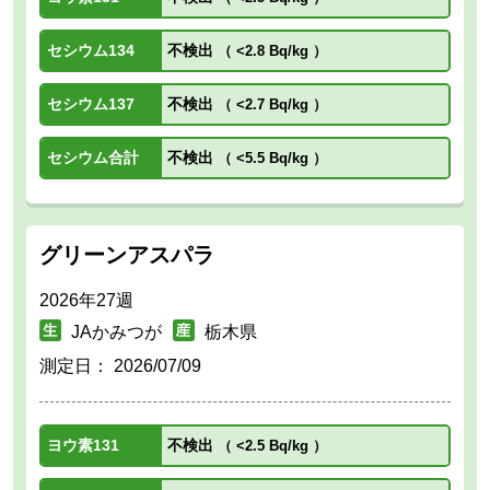
セシウム134
不検出
（
<2.8 Bq/kg
）
セシウム137
不検出
（
<2.7 Bq/kg
）
セシウム合計
不検出
（
<5.5 Bq/kg
）
グリーンアスパラ
2026年27週
JAかみつが
栃木県
測定日：
2026/07/09
ヨウ素131
不検出
（
<2.5 Bq/kg
）