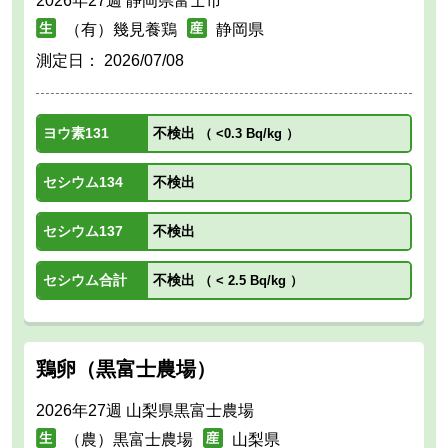
2026年27週 静岡県富士市
（有）幾見養鶏
静岡県
測定日：
2026/07/08
ヨウ素131
不検出
（
<0.3 Bq/kg
）
セシウム134
不検出
セシウム137
不検出
セシウム合計
不検出
（
< 2.5 Bq/kg
）
鶏卵（黒富士農場）
2026年27週 山梨県黒富士農場
（農）黒富士農場
山梨県