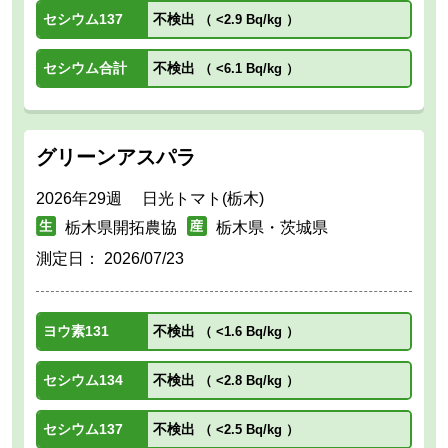
セシウム137
不検出
（
<2.9 Bq/kg
）
セシウム合計
不検出
（
<6.1 Bq/kg
）
グリーンアスパラ
2026年29週 日光トマト(栃木)
栃木県開拓農協
栃木県・茨城県
測定日：
2026/07/23
ヨウ素131
不検出
（
<1.6 Bq/kg
）
セシウム134
不検出
（
<2.8 Bq/kg
）
セシウム137
不検出
（
<2.5 Bq/kg
）