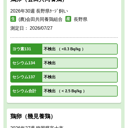
2026年30週 長野県ｹｰｼﾞ飼い
(農)会田共同養鶏組合
長野県
測定日：
2026/07/27
ヨウ素131
不検出
（
<0.3 Bq/kg
）
セシウム134
不検出
セシウム137
不検出
セシウム合計
不検出
（
< 2.5 Bq/kg
）
鶏卵（幾見養鶏）