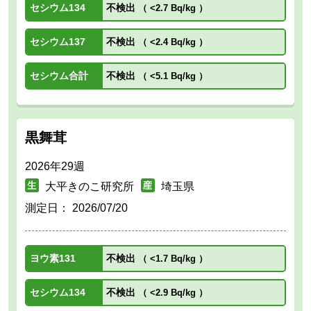
セシウム134
不検出
（
<2.7 Bq/kg
）
セシウム137
不検出
（
<2.4 Bq/kg
）
セシウム合計
不検出
（
<5.1 Bq/kg
）
黒舞茸
2026年29週
大平きのこ研究所
埼玉県
測定日：
2026/07/20
ヨウ素131
不検出
（
<1.7 Bq/kg
）
セシウム134
不検出
（
<2.9 Bq/kg
）