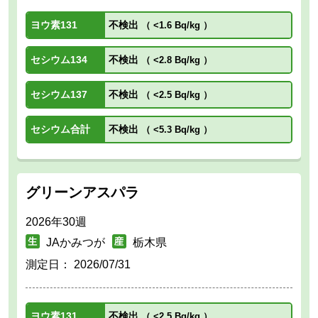
ヨウ素131
不検出
（
<1.6 Bq/kg
）
セシウム134
不検出
（
<2.8 Bq/kg
）
セシウム137
不検出
（
<2.5 Bq/kg
）
セシウム合計
不検出
（
<5.3 Bq/kg
）
グリーンアスパラ
2026年30週
JAかみつが
栃木県
測定日：
2026/07/31
ヨウ素131
不検出
（
<2.5 Bq/kg
）