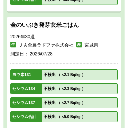
金のいぶき発芽玄米ごはん
2026年30週
ＪＡ全農ラドファ株式会社
宮城県
測定日：
2026/07/28
ヨウ素131
不検出
（
<2.1 Bq/kg
）
セシウム134
不検出
（
<2.3 Bq/kg
）
セシウム137
不検出
（
<2.7 Bq/kg
）
セシウム合計
不検出
（
<5.0 Bq/kg
）