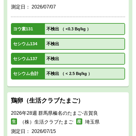
測定日：
2026/07/07
ヨウ素131
不検出
（
<0.3 Bq/kg
）
セシウム134
不検出
セシウム137
不検出
セシウム合計
不検出
（
< 2.5 Bq/kg
）
鶏卵（生活クラブたまご）
2026年28週 群馬県榛名のたまご-古賀良
（株）生活クラブたまご
埼玉県
測定日：
2026/07/15