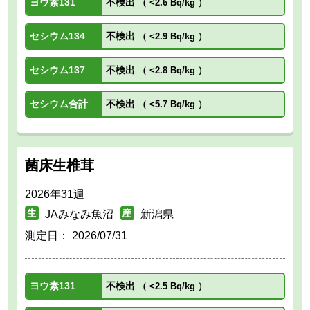
ヨウ素131
不検出
（
<2.6 Bq/kg
）
セシウム134
不検出
（
<2.9 Bq/kg
）
セシウム137
不検出
（
<2.8 Bq/kg
）
セシウム合計
不検出
（
<5.7 Bq/kg
）
菌床生椎茸
2026年31週
JAみなみ魚沼
新潟県
測定日：
2026/07/31
ヨウ素131
不検出
（
<2.5 Bq/kg
）