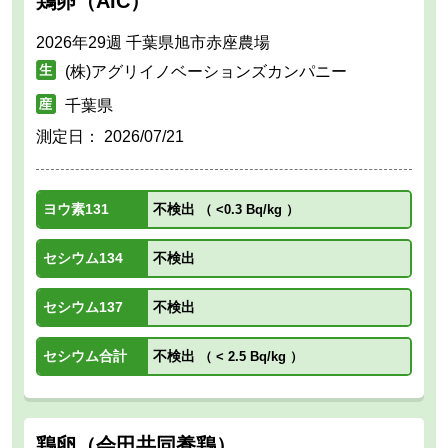
鶏卵（AIC）
2026年29週 千葉県旭市赤座農場
(株)アグリイノベーションズカンパニー
千葉県
測定日：
2026/07/21
ヨウ素131
不検出
（
<0.3 Bq/kg
）
セシウム134
不検出
セシウム137
不検出
セシウム合計
不検出
（
< 2.5 Bq/kg
）
鶏卵（会田共同養鶏）