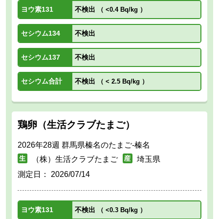
ヨウ素131
不検出
（
<0.4 Bq/kg
）
セシウム134
不検出
セシウム137
不検出
セシウム合計
不検出
（
< 2.5 Bq/kg
）
鶏卵（生活クラブたまご）
2026年28週 群馬県榛名のたまご-榛名
（株）生活クラブたまご
埼玉県
測定日：
2026/07/14
ヨウ素131
不検出
（
<0.3 Bq/kg
）