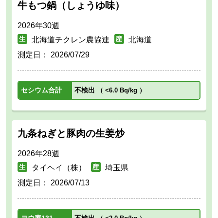
牛もつ鍋（しょうゆ味）
2026年30週
北海道チクレン農協連
北海道
測定日：
2026/07/29
セシウム合計
不検出
（
<6.0 Bq/kg
）
九条ねぎと豚肉の生姜炒
2026年28週
タイヘイ（株）
埼玉県
測定日：
2026/07/13
ヨウ素131
不検出