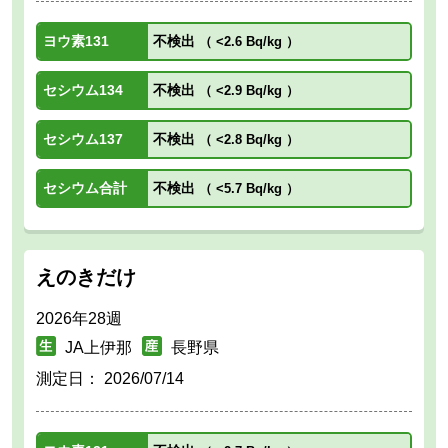
ヨウ素131
不検出
（
<2.6 Bq/kg
）
セシウム134
不検出
（
<2.9 Bq/kg
）
セシウム137
不検出
（
<2.8 Bq/kg
）
セシウム合計
不検出
（
<5.7 Bq/kg
）
えのきだけ
2026年28週
JA上伊那
長野県
測定日：
2026/07/14