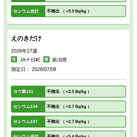
セシウム合計
不検出
（
<5.9 Bq/kg
）
えのきだけ
2026年27週
JA十日町
新潟県
測定日：
2026/07/08
ヨウ素131
不検出
（
<2.5 Bq/kg
）
セシウム134
不検出
（
<2.7 Bq/kg
）
セシウム137
不検出
（
<2.7 Bq/kg
）
セシウム合計
不検出
（
<5.4 Bq/kg
）