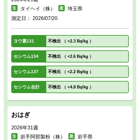
タイヘイ（株）
埼玉県
測定日：
2026/07/20
ヨウ素131
不検出
（
<2.3 Bq/kg
）
セシウム134
不検出
（
<2.6 Bq/kg
）
セシウム137
不検出
（
<2.2 Bq/kg
）
セシウム合計
不検出
（
<4.8 Bq/kg
）
おはぎ
2026年31週
岩手阿部製粉（株）
岩手県