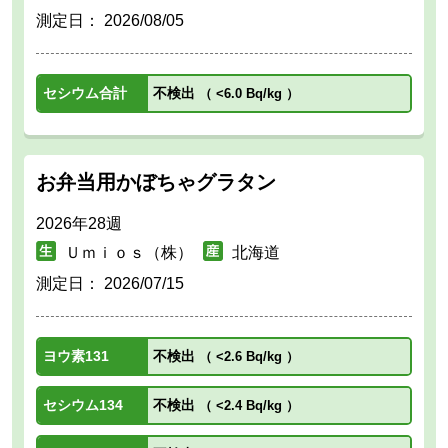
測定日：
2026/08/05
セシウム合計
不検出
（
<6.0 Bq/kg
）
お弁当用かぼちゃグラタン
2026年28週
Ｕｍｉｏｓ（株）
北海道
測定日：
2026/07/15
ヨウ素131
不検出
（
<2.6 Bq/kg
）
セシウム134
不検出
（
<2.4 Bq/kg
）