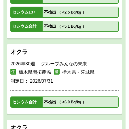
セシウム137
不検出
（
<2.5 Bq/kg
）
セシウム合計
不検出
（
<5.1 Bq/kg
）
オクラ
2026年30週 グループみんなの未来
栃木県開拓農協
栃木県・茨城県
測定日：
2026/07/31
セシウム合計
不検出
（
<6.0 Bq/kg
）
オクラ