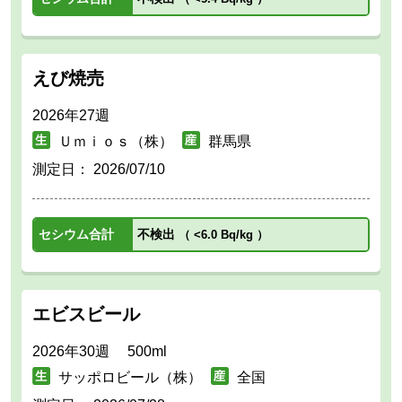
えび焼売
2026年27週
Ｕｍｉｏｓ（株）
群馬県
測定日：
2026/07/10
セシウム合計
不検出
（
<6.0 Bq/kg
）
エビスビール
2026年30週 500ml
サッポロビール（株）
全国