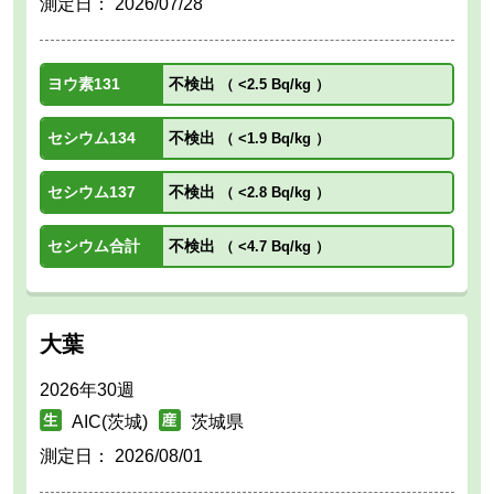
測定日：
2026/07/28
ヨウ素131
不検出
（
<2.5 Bq/kg
）
セシウム134
不検出
（
<1.9 Bq/kg
）
セシウム137
不検出
（
<2.8 Bq/kg
）
セシウム合計
不検出
（
<4.7 Bq/kg
）
大葉
2026年30週
AIC(茨城)
茨城県
測定日：
2026/08/01