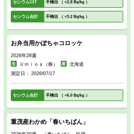
セシウム137
不検出
（
<2.8 Bq/kg
）
セシウム合計
不検出
（
<5.2 Bq/kg
）
お弁当用かぼちゃコロッケ
2026年28週
Ｕｍｉｏｓ（株）
北海道
測定日：
2026/07/17
セシウム合計
不検出
（
<6.0 Bq/kg
）
重茂産わかめ「春いちばん」