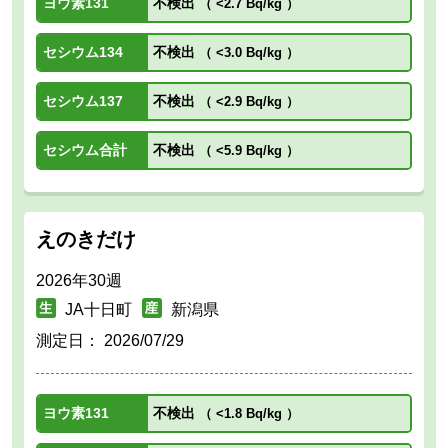
ヨウ素131
不検出
（
<2.7 Bq/kg
）
セシウム134
不検出
（
<3.0 Bq/kg
）
セシウム137
不検出
（
<2.9 Bq/kg
）
セシウム合計
不検出
（
<5.9 Bq/kg
）
えのきだけ
2026年30週
JA十日町
新潟県
測定日：
2026/07/29
ヨウ素131
不検出
（
<1.8 Bq/kg
）