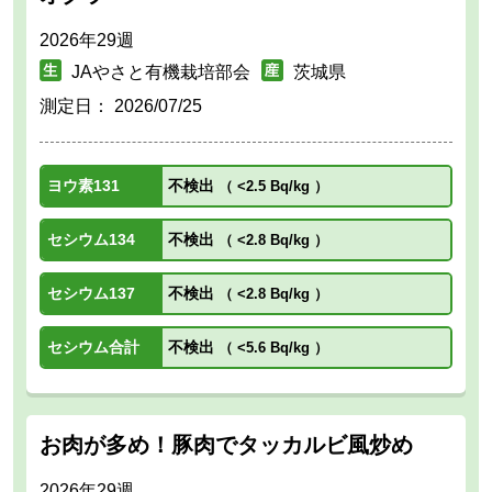
2026年29週
JAやさと有機栽培部会
茨城県
測定日：
2026/07/25
ヨウ素131
不検出
（
<2.5 Bq/kg
）
セシウム134
不検出
（
<2.8 Bq/kg
）
セシウム137
不検出
（
<2.8 Bq/kg
）
セシウム合計
不検出
（
<5.6 Bq/kg
）
お肉が多め！豚肉でタッカルビ風炒め
2026年29週