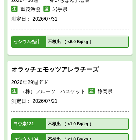
2026年30週 「春いちばん」塩蔵
重茂漁協
岩手県
測定日：
2026/07/31
セシウム合計
不検出
（
<6.0 Bq/kg
）
オラッチェモッツアレラチーズ
2026年29週 ﾃﾞﾎﾟｰ
（株）フルーツ バスケット
静岡県
測定日：
2026/07/21
ヨウ素131
不検出
（
<1.0 Bq/kg
）
セシウム134
不検出
（
<1.0 Bq/kg
）