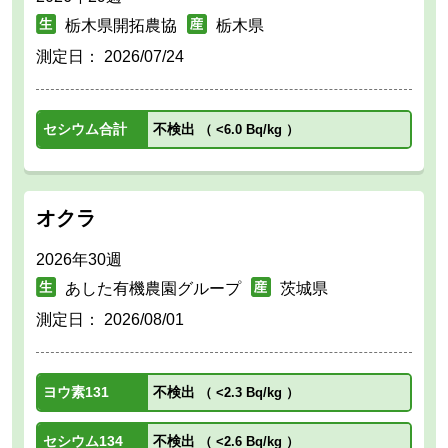
栃木県開拓農協
栃木県
測定日：
2026/07/24
セシウム合計
不検出
（
<6.0 Bq/kg
）
オクラ
2026年30週
あした有機農園グループ
茨城県
測定日：
2026/08/01
ヨウ素131
不検出
（
<2.3 Bq/kg
）
セシウム134
不検出
（
<2.6 Bq/kg
）