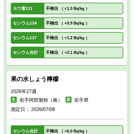
ヨウ素131
不検出
（
<1.0 Bq/kg
）
セシウム134
不検出
（
<0.9 Bq/kg
）
セシウム137
不検出
（
<1.2 Bq/kg
）
セシウム合計
不検出
（
<2.1 Bq/kg
）
果の水しょう檸檬
2026年27週
岩手阿部製粉（株）
岩手県
測定日：
2026/07/08
セシウム合計
不検出
（
<6.0 Bq/kg
）