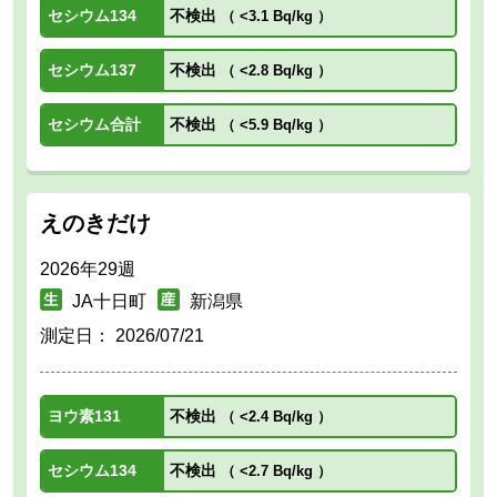
セシウム134
不検出
（
<3.1 Bq/kg
）
セシウム137
不検出
（
<2.8 Bq/kg
）
セシウム合計
不検出
（
<5.9 Bq/kg
）
えのきだけ
2026年29週
JA十日町
新潟県
測定日：
2026/07/21
ヨウ素131
不検出
（
<2.4 Bq/kg
）
セシウム134
不検出
（
<2.7 Bq/kg
）