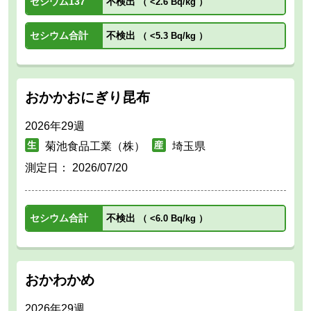
セシウム137
不検出
（
<2.6 Bq/kg
）
セシウム合計
不検出
（
<5.3 Bq/kg
）
おかかおにぎり昆布
2026年29週
菊池食品工業（株）
埼玉県
測定日：
2026/07/20
セシウム合計
不検出
（
<6.0 Bq/kg
）
おかわかめ
2026年29週