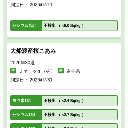
測定日：
2026/07/11
セシウム合計
不検出
（
<6.0 Bq/kg
）
大船渡産桜こあみ
2026年30週
Ｕｍｉｏｓ（株）
岩手県
測定日：
2026/07/31
ヨウ素131
不検出
（
<2.4 Bq/kg
）
セシウム134
不検出
（
<2.7 Bq/kg
）