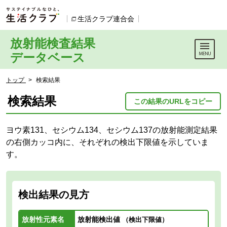
本文へジャンプする。
ページの先頭です。
生活クラブ連合会
別のウィンドウで開きます。
放射能検査結果
データベース
ここからサイト内共通メニューです。
サイト内共通メニューをスキップする
サイト内共通メニューここまで。
ここから現在位置です。
トップ
>
検索結果
現在位置ここまで
検索結果
この結果のURLをコピー
ヨウ素131、セシウム134、セシウム137の放射能測定結果
の右側カッコ内に、それぞれの検出下限値を示していま
す。
検出結果の見方
放射性元素名
放射能検出値
（検出下限値）