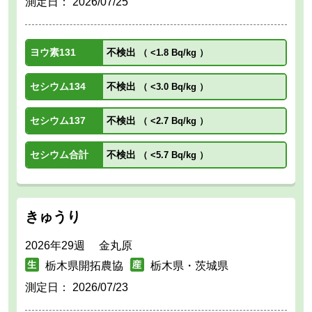
測定日：
2026/07/25
ヨウ素131
不検出
（
<1.8 Bq/kg
）
セシウム134
不検出
（
<3.0 Bq/kg
）
セシウム137
不検出
（
<2.7 Bq/kg
）
セシウム合計
不検出
（
<5.7 Bq/kg
）
きゅうり
2026年29週 金丸原
栃木県開拓農協
栃木県・茨城県
測定日：
2026/07/23