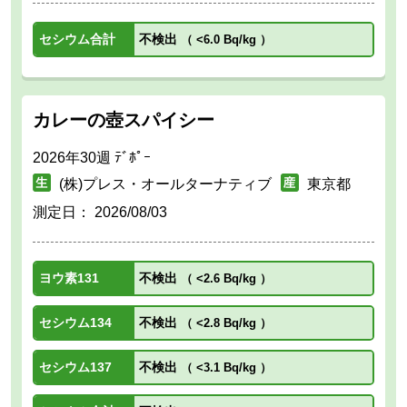
セシウム合計
不検出
（
<6.0 Bq/kg
）
カレーの壺スパイシー
2026年30週 ﾃﾞﾎﾟｰ
(株)プレス・オールターナティブ
東京都
測定日：
2026/08/03
ヨウ素131
不検出
（
<2.6 Bq/kg
）
セシウム134
不検出
（
<2.8 Bq/kg
）
セシウム137
不検出
（
<3.1 Bq/kg
）