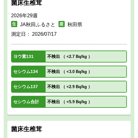
菌床生椎茸
2026年29週
JA秋田ふるさと
秋田県
測定日：
2026/07/17
ヨウ素131
不検出
（
<2.7 Bq/kg
）
セシウム134
不検出
（
<3.0 Bq/kg
）
セシウム137
不検出
（
<2.9 Bq/kg
）
セシウム合計
不検出
（
<5.9 Bq/kg
）
菌床生椎茸