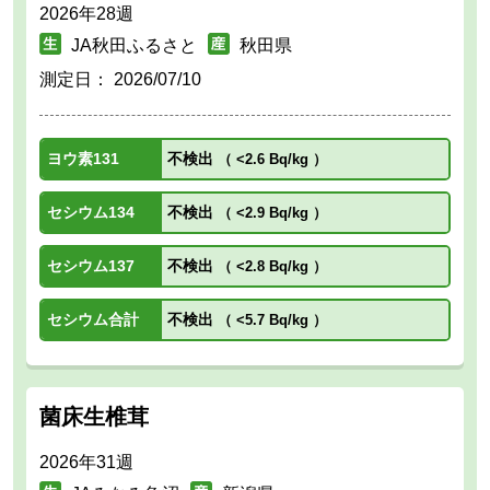
2026年28週
JA秋田ふるさと
秋田県
測定日：
2026/07/10
ヨウ素131
不検出
（
<2.6 Bq/kg
）
セシウム134
不検出
（
<2.9 Bq/kg
）
セシウム137
不検出
（
<2.8 Bq/kg
）
セシウム合計
不検出
（
<5.7 Bq/kg
）
菌床生椎茸
2026年31週