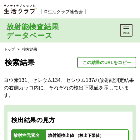
本文へジャンプする。
ページの先頭です。
生活クラブ連合会
別のウィンドウで開きます。
放射能検査結果
データベース
ここからサイト内共通メニューです。
サイト内共通メニューをスキップする
サイト内共通メニューここまで。
ここから現在位置です。
トップ
>
検索結果
現在位置ここまで
検索結果
この結果のURLをコピー
ヨウ素131、セシウム134、セシウム137の放射能測定結果
の右側カッコ内に、それぞれの検出下限値を示していま
す。
検出結果の見方
放射性元素名
放射能検出値
（検出下限値）