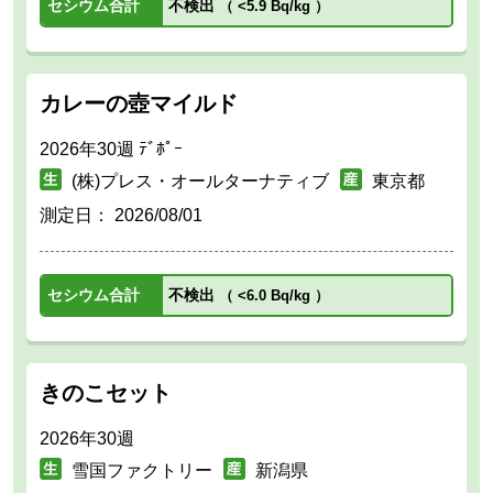
セシウム合計
不検出
（
<5.9 Bq/kg
）
カレーの壺マイルド
2026年30週 ﾃﾞﾎﾟｰ
(株)プレス・オールターナティブ
東京都
測定日：
2026/08/01
セシウム合計
不検出
（
<6.0 Bq/kg
）
きのこセット
2026年30週
雪国ファクトリー
新潟県