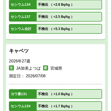
セシウム134
不検出
（
<2.8 Bq/kg
）
セシウム137
不検出
（
<2.5 Bq/kg
）
セシウム合計
不検出
（
<5.3 Bq/kg
）
キャベツ
2026年27週
JA加美よつば
宮城県
測定日：
2026/07/08
ヨウ素131
不検出
（
<1.0 Bq/kg
）
セシウム134
不検出
（
<1.7 Bq/kg
）