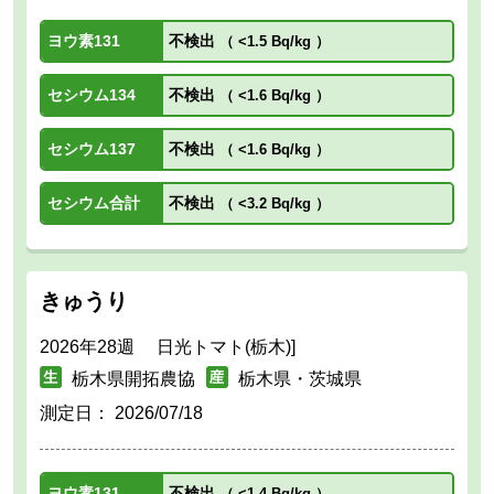
ヨウ素131
不検出
（
<1.5 Bq/kg
）
セシウム134
不検出
（
<1.6 Bq/kg
）
セシウム137
不検出
（
<1.6 Bq/kg
）
セシウム合計
不検出
（
<3.2 Bq/kg
）
きゅうり
2026年28週 日光トマト(栃木)]
栃木県開拓農協
栃木県・茨城県
測定日：
2026/07/18
ヨウ素131
不検出
（
<1.4 Bq/kg
）