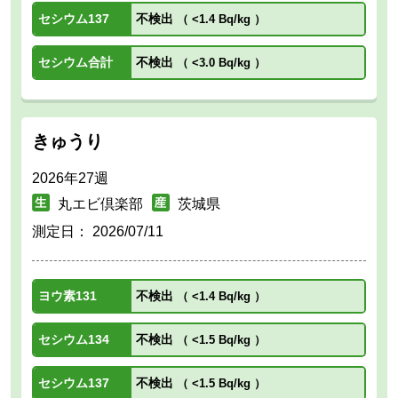
セシウム137
不検出
（
<1.4 Bq/kg
）
セシウム合計
不検出
（
<3.0 Bq/kg
）
きゅうり
2026年27週
丸エビ倶楽部
茨城県
測定日：
2026/07/11
ヨウ素131
不検出
（
<1.4 Bq/kg
）
セシウム134
不検出
（
<1.5 Bq/kg
）
セシウム137
不検出
（
<1.5 Bq/kg
）