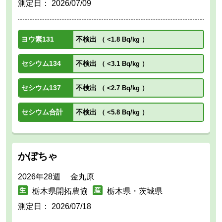
測定日：
2026/07/09
ヨウ素131
不検出
（
<1.8 Bq/kg
）
セシウム134
不検出
（
<3.1 Bq/kg
）
セシウム137
不検出
（
<2.7 Bq/kg
）
セシウム合計
不検出
（
<5.8 Bq/kg
）
かぼちゃ
2026年28週 金丸原
栃木県開拓農協
栃木県・茨城県
測定日：
2026/07/18