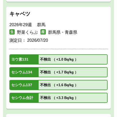
キャベツ
2026年29週 群馬
野菜くらぶ
群馬県・青森県
測定日：
2026/07/20
ヨウ素131
不検出
（
<1.0 Bq/kg
）
セシウム134
不検出
（
<1.7 Bq/kg
）
セシウム137
不検出
（
<1.6 Bq/kg
）
セシウム合計
不検出
（
<3.3 Bq/kg
）