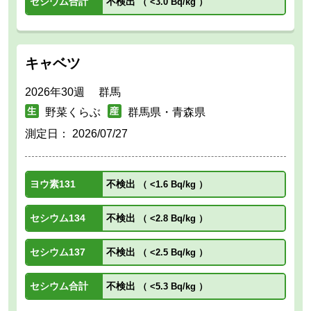
セシウム合計
不検出
（
<3.0 Bq/kg
）
キャベツ
2026年30週 群馬
野菜くらぶ
群馬県・青森県
測定日：
2026/07/27
ヨウ素131
不検出
（
<1.6 Bq/kg
）
セシウム134
不検出
（
<2.8 Bq/kg
）
セシウム137
不検出
（
<2.5 Bq/kg
）
セシウム合計
不検出
（
<5.3 Bq/kg
）