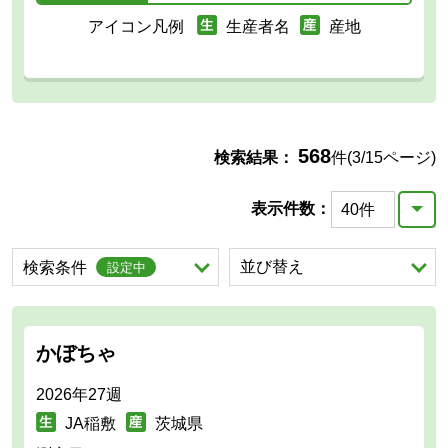
アイコン凡例
生産者名
産地
568
検索結果：
件(3/15ページ)
表示件数：
を展開する。
並び替え
を展開する。
検索条件
設定中
かぼちゃ
2026年27週
JA稲敷
茨城県