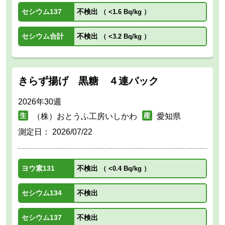
セシウム137
不検出
（
<1.6 Bq/kg
）
セシウム合計
不検出
（
<3.2 Bq/kg
）
きらず揚げ 黒糖 ４連パック
2026年30週
（株）おとうふ工房いしかわ
愛知県
測定日：
2026/07/22
ヨウ素131
不検出
（
<0.4 Bq/kg
）
セシウム134
不検出
セシウム137
不検出