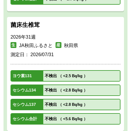
菌床生椎茸
2026年31週
JA秋田ふるさと
秋田県
測定日：
2026/07/31
ヨウ素131
不検出
（
<2.5 Bq/kg
）
セシウム134
不検出
（
<2.8 Bq/kg
）
セシウム137
不検出
（
<2.8 Bq/kg
）
セシウム合計
不検出
（
<5.6 Bq/kg
）