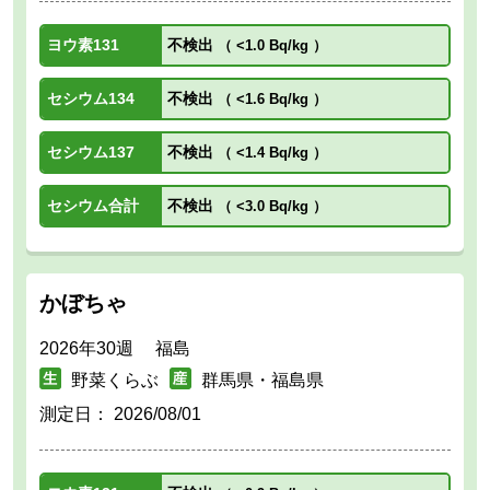
ヨウ素131
不検出
（
<1.0 Bq/kg
）
セシウム134
不検出
（
<1.6 Bq/kg
）
セシウム137
不検出
（
<1.4 Bq/kg
）
セシウム合計
不検出
（
<3.0 Bq/kg
）
かぼちゃ
2026年30週 福島
野菜くらぶ
群馬県・福島県
測定日：
2026/08/01