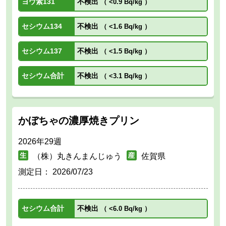
ヨウ素131
不検出
（
<0.9 Bq/kg
）
セシウム134
不検出
（
<1.6 Bq/kg
）
セシウム137
不検出
（
<1.5 Bq/kg
）
セシウム合計
不検出
（
<3.1 Bq/kg
）
かぼちゃの濃厚焼きプリン
2026年29週
（株）丸きんまんじゅう
佐賀県
測定日：
2026/07/23
セシウム合計
不検出
（
<6.0 Bq/kg
）