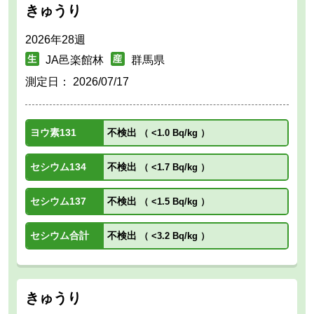
きゅうり
2026年28週
JA邑楽館林
群馬県
測定日：
2026/07/17
ヨウ素131
不検出
（
<1.0 Bq/kg
）
セシウム134
不検出
（
<1.7 Bq/kg
）
セシウム137
不検出
（
<1.5 Bq/kg
）
セシウム合計
不検出
（
<3.2 Bq/kg
）
きゅうり