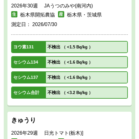
2026年30週 JAうつのみや(南河内)
栃木県開拓農協
栃木県・茨城県
測定日：
2026/07/30
ヨウ素131
不検出
（
<1.5 Bq/kg
）
セシウム134
不検出
（
<1.6 Bq/kg
）
セシウム137
不検出
（
<1.6 Bq/kg
）
セシウム合計
不検出
（
<3.2 Bq/kg
）
きゅうり
2026年29週 日光トマト(栃木)]