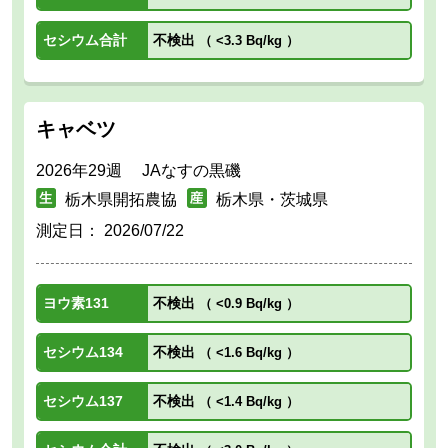
セシウム合計
不検出
（
<3.3 Bq/kg
）
キャベツ
2026年29週 JAなすの黒磯
栃木県開拓農協
栃木県・茨城県
測定日：
2026/07/22
ヨウ素131
不検出
（
<0.9 Bq/kg
）
セシウム134
不検出
（
<1.6 Bq/kg
）
セシウム137
不検出
（
<1.4 Bq/kg
）