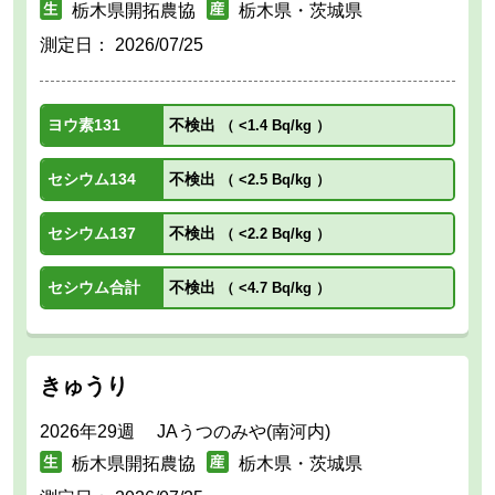
栃木県開拓農協
栃木県・茨城県
測定日：
2026/07/25
ヨウ素131
不検出
（
<1.4 Bq/kg
）
セシウム134
不検出
（
<2.5 Bq/kg
）
セシウム137
不検出
（
<2.2 Bq/kg
）
セシウム合計
不検出
（
<4.7 Bq/kg
）
きゅうり
2026年29週 JAうつのみや(南河内)
栃木県開拓農協
栃木県・茨城県