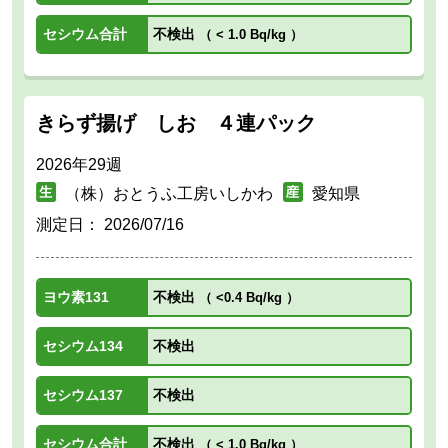
セシウム合計
不検出
（
< 1.0 Bq/kg
）
きらず揚げ しお ４連パック
2026年29週
（株）おとうふ工房いしかわ
愛知県
測定日：
2026/07/16
ヨウ素131
不検出
（
<0.4 Bq/kg
）
セシウム134
不検出
セシウム137
不検出
セシウム合計
不検出
（
< 1.0 Bq/kg
）