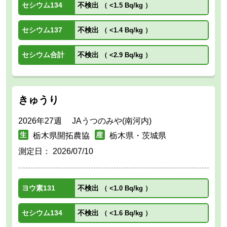
セシウム134
不検出
（
<1.5 Bq/kg
）
セシウム137
不検出
（
<1.4 Bq/kg
）
セシウム合計
不検出
（
<2.9 Bq/kg
）
きゅうり
2026年27週 JAうつのみや(南河内)
栃木県開拓農協
栃木県・茨城県
測定日：
2026/07/10
ヨウ素131
不検出
（
<1.0 Bq/kg
）
セシウム134
不検出
（
<1.6 Bq/kg
）