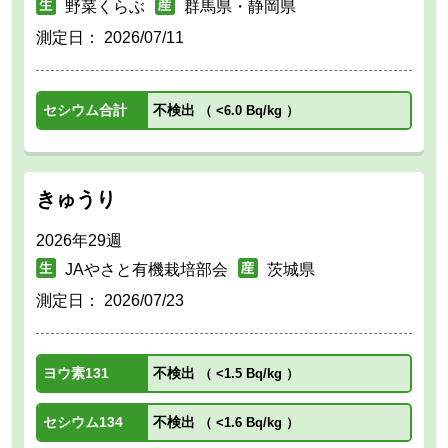
野菜くらぶ
群馬県・静岡県
測定日：
2026/07/11
セシウム合計
不検出
（
<6.0 Bq/kg
）
きゅうり
2026年29週
JAやさと有機栽培部会
茨城県
測定日：
2026/07/23
ヨウ素131
不検出
（
<1.5 Bq/kg
）
セシウム134
不検出
（
<1.6 Bq/kg
）