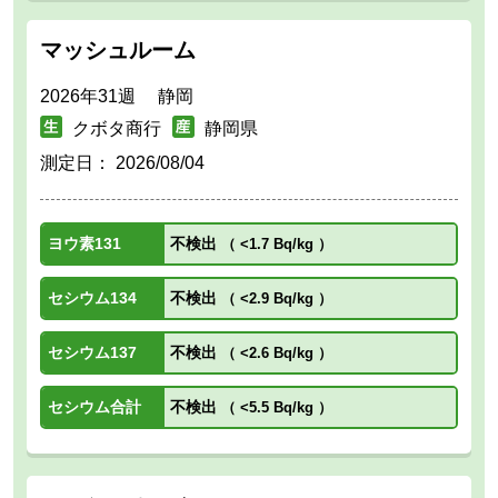
マッシュルーム
2026年31週 静岡
クボタ商行
静岡県
測定日：
2026/08/04
ヨウ素131
不検出
（
<1.7 Bq/kg
）
セシウム134
不検出
（
<2.9 Bq/kg
）
セシウム137
不検出
（
<2.6 Bq/kg
）
セシウム合計
不検出
（
<5.5 Bq/kg
）