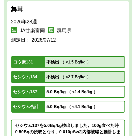
舞茸
2026年28週
JA甘楽富岡
群馬県
測定日：
2026/07/12
ヨウ素131
不検出
（
<1.5 Bq/kg
）
セシウム134
不検出
（
<2.7 Bq/kg
）
セシウム137
5.0 Bq/kg
（
<1.4 Bq/kg
）
セシウム合計
5.0 Bq/kg
（
<4.1 Bq/kg
）
セシウム137を5.0Bq/kg検出しました。100g食べた時
0.50Bqの摂取となり、0.010μSvの内部被曝と推計しま