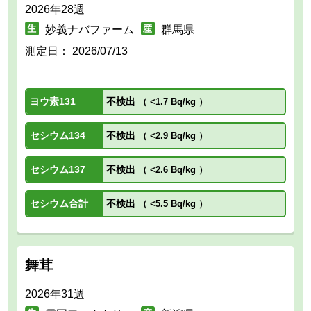
2026年28週
妙義ナバファーム
群馬県
測定日：
2026/07/13
ヨウ素131
不検出
（
<1.7 Bq/kg
）
セシウム134
不検出
（
<2.9 Bq/kg
）
セシウム137
不検出
（
<2.6 Bq/kg
）
セシウム合計
不検出
（
<5.5 Bq/kg
）
舞茸
2026年31週