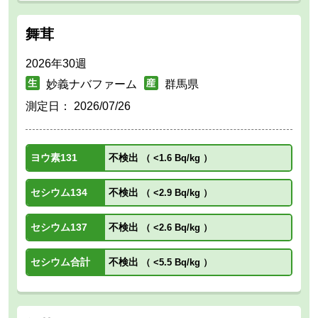
舞茸
2026年30週
妙義ナバファーム
群馬県
測定日：
2026/07/26
ヨウ素131
不検出
（
<1.6 Bq/kg
）
セシウム134
不検出
（
<2.9 Bq/kg
）
セシウム137
不検出
（
<2.6 Bq/kg
）
セシウム合計
不検出
（
<5.5 Bq/kg
）