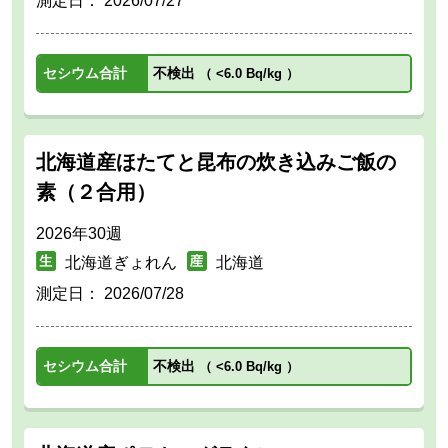
測定日：
2026/07/27
セシウム合計
不検出
（
<6.0 Bq/kg
）
北海道産ほたてと昆布の炊き込みご飯の
素（２合用）
2026年30週
北海道ぎょれん
北海道
測定日：
2026/07/28
セシウム合計
不検出
（
<6.0 Bq/kg
）