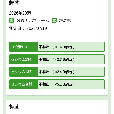
舞茸
2026年29週
妙義ナバファーム
群馬県
測定日：
2026/07/19
ヨウ素131
不検出
（
<1.6 Bq/kg
）
セシウム134
不検出
（
<2.7 Bq/kg
）
セシウム137
不検出
（
<2.4 Bq/kg
）
セシウム合計
不検出
（
<5.1 Bq/kg
）
舞茸