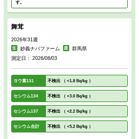
す。
舞茸
2026年31週
妙義ナバファーム
群馬県
測定日：
2026/08/03
ヨウ素131
不検出
（
<1.8 Bq/kg
）
セシウム134
不検出
（
<3.0 Bq/kg
）
セシウム137
不検出
（
<2.2 Bq/kg
）
セシウム合計
不検出
（
<5.2 Bq/kg
）