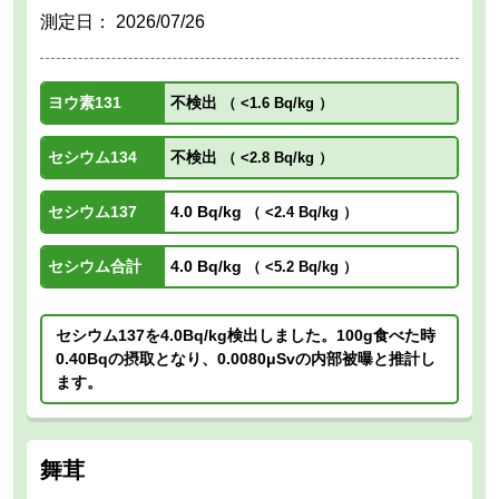
測定日：
2026/07/26
ヨウ素131
不検出
（
<1.6 Bq/kg
）
セシウム134
不検出
（
<2.8 Bq/kg
）
セシウム137
4.0 Bq/kg
（
<2.4 Bq/kg
）
セシウム合計
4.0 Bq/kg
（
<5.2 Bq/kg
）
セシウム137を4.0Bq/kg検出しました。100g食べた時
0.40Bqの摂取となり、0.0080μSvの内部被曝と推計し
ます。
舞茸