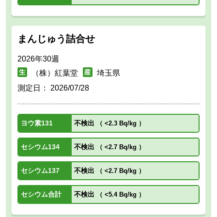
まんじゅう詰合せ
2026年30週
（株）紅葉堂
埼玉県
測定日：
2026/07/28
ヨウ素131
不検出
（
<2.3 Bq/kg
）
セシウム134
不検出
（
<2.7 Bq/kg
）
セシウム137
不検出
（
<2.7 Bq/kg
）
セシウム合計
不検出
（
<5.4 Bq/kg
）