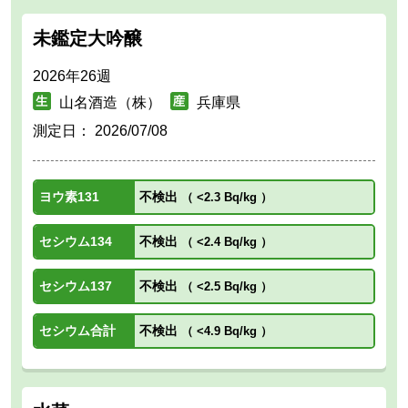
未鑑定大吟醸
2026年26週
山名酒造（株）
兵庫県
測定日：
2026/07/08
ヨウ素131
不検出
（
<2.3 Bq/kg
）
セシウム134
不検出
（
<2.4 Bq/kg
）
セシウム137
不検出
（
<2.5 Bq/kg
）
セシウム合計
不検出
（
<4.9 Bq/kg
）