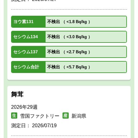
ヨウ素131
不検出
（
<1.8 Bq/kg
）
セシウム134
不検出
（
<3.0 Bq/kg
）
セシウム137
不検出
（
<2.7 Bq/kg
）
セシウム合計
不検出
（
<5.7 Bq/kg
）
舞茸
2026年29週
雪国ファクトリー
新潟県
測定日：
2026/07/19