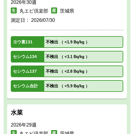
2026年30週
丸エビ倶楽部
茨城県
測定日：
2026/07/30
ヨウ素131
不検出
（
<1.9 Bq/kg
）
セシウム134
不検出
（
<3.1 Bq/kg
）
セシウム137
不検出
（
<2.8 Bq/kg
）
セシウム合計
不検出
（
<5.9 Bq/kg
）
水菜
2026年29週
丸エビ倶楽部
茨城県