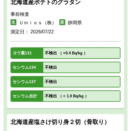
北海道産ポテトのグラタン
事前検査
Ｕｍｉｏｓ（株）
静岡県
測定日：
2026/07/22
ヨウ素131
不検出
（
<0.4 Bq/kg
）
セシウム134
不検出
セシウム137
不検出
セシウム合計
不検出
（
< 1.0 Bq/kg
）
北海道産塩さけ切り身２切（骨取り）