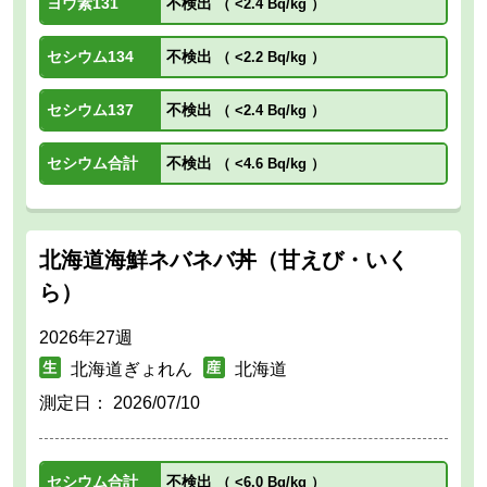
ヨウ素131
不検出
（
<2.4 Bq/kg
）
セシウム134
不検出
（
<2.2 Bq/kg
）
セシウム137
不検出
（
<2.4 Bq/kg
）
セシウム合計
不検出
（
<4.6 Bq/kg
）
北海道海鮮ネバネバ丼（甘えび・いく
ら）
2026年27週
北海道ぎょれん
北海道
測定日：
2026/07/10
セシウム合計
不検出
（
<6.0 Bq/kg
）