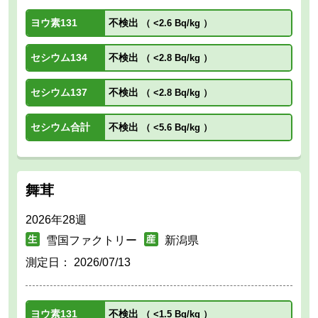
ヨウ素131
不検出
（
<2.6 Bq/kg
）
セシウム134
不検出
（
<2.8 Bq/kg
）
セシウム137
不検出
（
<2.8 Bq/kg
）
セシウム合計
不検出
（
<5.6 Bq/kg
）
舞茸
2026年28週
雪国ファクトリー
新潟県
測定日：
2026/07/13
ヨウ素131
不検出
（
<1.5 Bq/kg
）