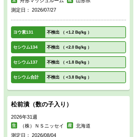
舟形マッシュルーム
山形県
測定日：
2026/07/27
ヨウ素131
不検出
（
<1.2 Bq/kg
）
セシウム134
不検出
（
<2.0 Bq/kg
）
セシウム137
不検出
（
<1.8 Bq/kg
）
セシウム合計
不検出
（
<3.8 Bq/kg
）
松前漬（数の子入り）
2026年31週
（株）ＮＳニッセイ
北海道
測定日：
2026/08/04