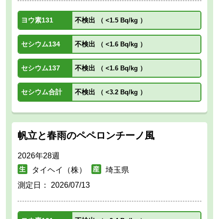
ヨウ素131
不検出
（
<1.5 Bq/kg
）
セシウム134
不検出
（
<1.6 Bq/kg
）
セシウム137
不検出
（
<1.6 Bq/kg
）
セシウム合計
不検出
（
<3.2 Bq/kg
）
帆立と春雨のペペロンチーノ風
2026年28週
タイヘイ（株）
埼玉県
測定日：
2026/07/13