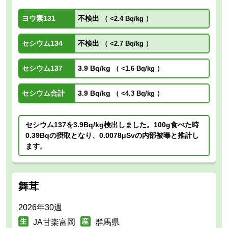
ヨウ素131
不検出
（
<2.4 Bq/kg
）
セシウム134
不検出
（
<2.7 Bq/kg
）
セシウム137
3.9 Bq/kg
（
<1.6 Bq/kg
）
セシウム合計
3.9 Bq/kg
（
<4.3 Bq/kg
）
セシウム137を3.9Bq/kg検出しました。100g食べた時
0.39Bqの摂取となり、0.0078μSvの内部被曝と推計し
ます。
舞茸
2026年30週
JA甘楽富岡
群馬県