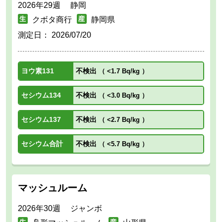
2026年29週 静岡
クボタ商行
静岡県
測定日：
2026/07/20
ヨウ素131
不検出
（
<1.7 Bq/kg
）
セシウム134
不検出
（
<3.0 Bq/kg
）
セシウム137
不検出
（
<2.7 Bq/kg
）
セシウム合計
不検出
（
<5.7 Bq/kg
）
マッシュルーム
2026年30週 ジャンボ