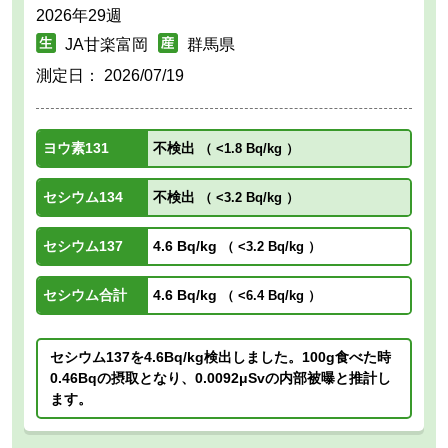
2026年29週
JA甘楽富岡
群馬県
測定日：
2026/07/19
ヨウ素131
不検出
（
<1.8 Bq/kg
）
セシウム134
不検出
（
<3.2 Bq/kg
）
セシウム137
4.6 Bq/kg
（
<3.2 Bq/kg
）
セシウム合計
4.6 Bq/kg
（
<6.4 Bq/kg
）
セシウム137を4.6Bq/kg検出しました。100g食べた時
0.46Bqの摂取となり、0.0092μSvの内部被曝と推計し
ます。