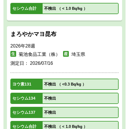
セシウム合計
不検出
（
< 1.0 Bq/kg
）
まろやかマヨ昆布
2026年28週
菊池食品工業（株）
埼玉県
測定日：
2026/07/16
ヨウ素131
不検出
（
<0.3 Bq/kg
）
セシウム134
不検出
セシウム137
不検出
セシウム合計
不検出
（
< 1.0 Bq/kg
）