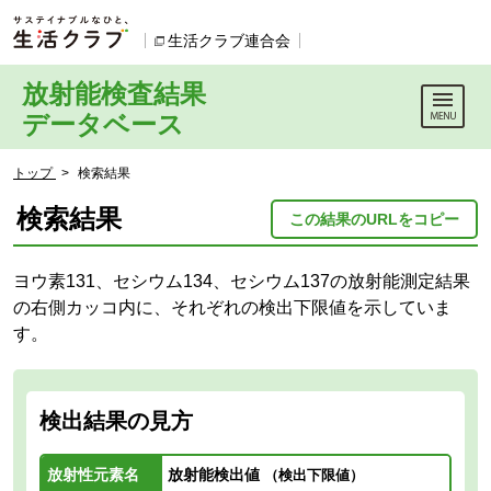
本文へジャンプする。
ページの先頭です。
生活クラブ連合会
別のウィンドウで開きます。
放射能検査結果
データベース
ここからサイト内共通メニューです。
サイト内共通メニューをスキップする
サイト内共通メニューここまで。
ここから現在位置です。
トップ
>
検索結果
現在位置ここまで
検索結果
この結果のURLをコピー
ヨウ素131、セシウム134、セシウム137の放射能測定結果
の右側カッコ内に、それぞれの検出下限値を示していま
す。
検出結果の見方
放射性元素名
放射能検出値
（検出下限値）