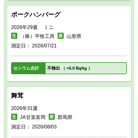
ポークハンバーグ
2026年29週 ミニ
（株）平牧工房
山形県
測定日：
2026/07/21
セシウム合計
不検出
（
<6.0 Bq/kg
）
舞茸
2026年31週
JA甘楽富岡
群馬県
測定日：
2026/08/03