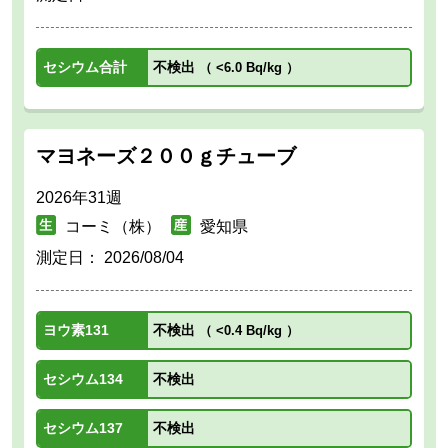
セシウム合計
不検出
（
<6.0 Bq/kg
）
マヨネーズ２００ｇチューブ
2026年31週
コーミ（株）
愛知県
測定日：
2026/08/04
ヨウ素131
不検出
（
<0.4 Bq/kg
）
セシウム134
不検出
セシウム137
不検出