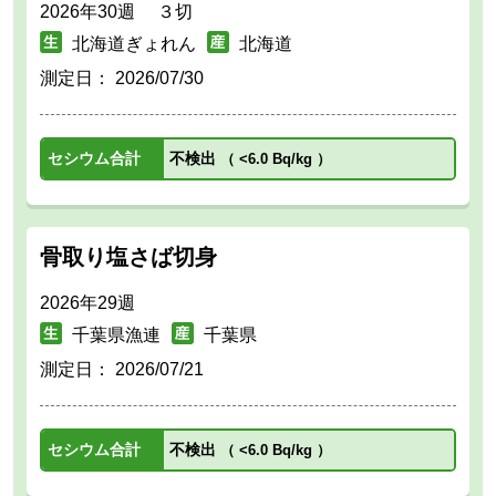
2026年30週 ３切
北海道ぎょれん
北海道
測定日：
2026/07/30
セシウム合計
不検出
（
<6.0 Bq/kg
）
骨取り塩さば切身
2026年29週
千葉県漁連
千葉県
測定日：
2026/07/21
セシウム合計
不検出
（
<6.0 Bq/kg
）