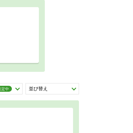
を展開する。
並び替え
を展開する。
設定中