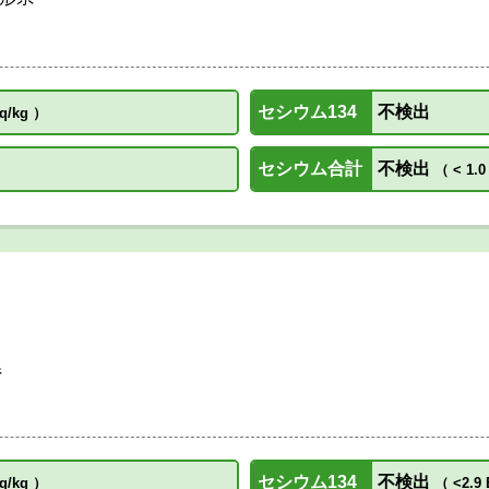
セシウム134
不検出
q/kg
）
セシウム合計
不検出
（
< 1.0
県
セシウム134
不検出
q/kg
）
（
<2.9 