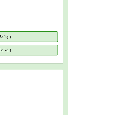
Bq/kg
）
Bq/kg
）