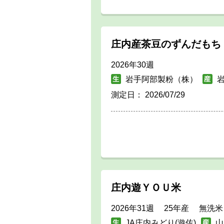
庄内産茶豆のずんだもち
2026年30週
岩手阿部製粉（株）
測定日：
2026/07/29
庄内遊ＹＯＵ米
2026年31週 25年産 無洗米
JA庄内みどり(遊佐)
山