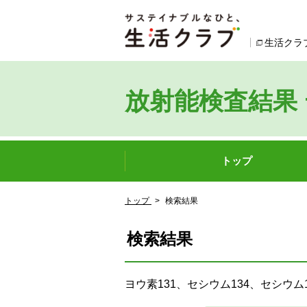
本文へジャンプする。
ページの先頭です。
生活クラ
放射能検査結果
ここからサイト内共通メニューです。
サイト内共通メニューをスキップする
トップ
サイト内共通メニューここまで。
ここから現在位置です。
トップ
>
検索結果
現在位置ここまで
検索結果
ヨウ素131、セシウム134、セシ