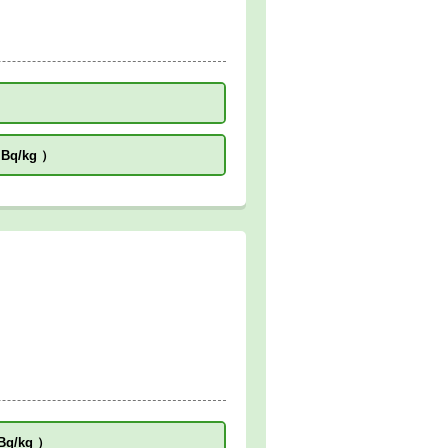
 Bq/kg
）
Bq/kg
）