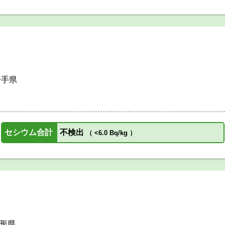
岩手県
セシウム合計
不検出
（
<6.0 Bq/kg
）
形県