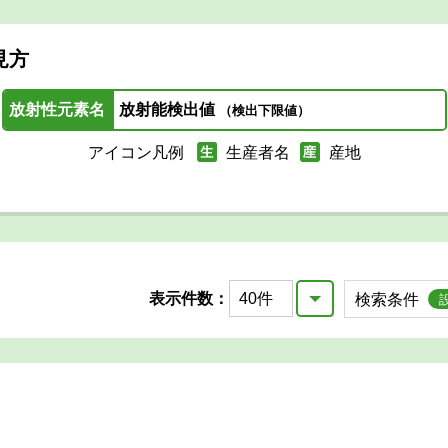
見方
放射性元素名
放射能検出値
（検出下限値）
アイコン凡例
生産者名
産地
表示件数：
検索条件