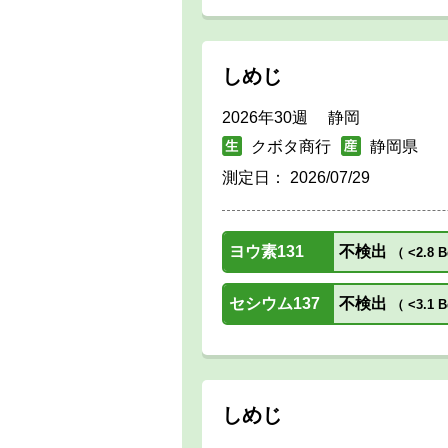
しめじ
2026年30週 静岡
クボタ商行
静岡県
測定日：
2026/07/29
ヨウ素131
不検出
（
<2.8 B
セシウム137
不検出
（
<3.1 B
しめじ