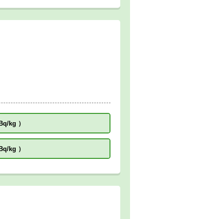
Bq/kg
）
Bq/kg
）