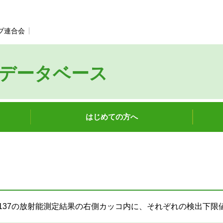
ブ連合会
別のウィンドウで開きます。
データベース
はじめての方へ
ウム137の放射能測定結果の右側カッコ内に、それぞれの検出下