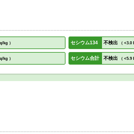
セシウム134
不検出
q/kg
）
（
<3.0 
セシウム合計
不検出
q/kg
）
（
<5.9 