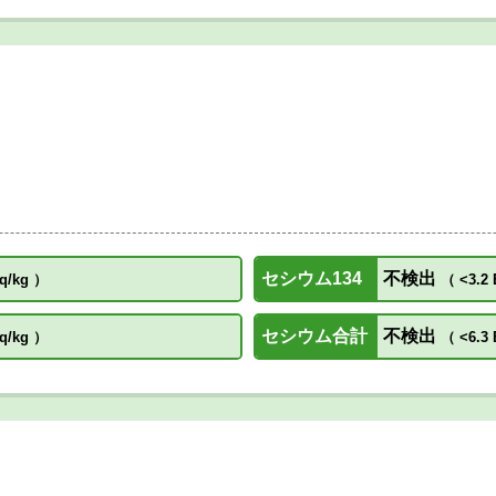
セシウム134
不検出
q/kg
）
（
<3.2 
セシウム合計
不検出
q/kg
）
（
<6.3 