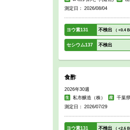
測定日：
2026/08/04
ヨウ素131
不検出
（
<0.4 B
セシウム137
不検出
食酢
2026年30週
私市醸造（株）
千葉
測定日：
2026/07/29
ヨウ素131
不検出
（
<2.6 B