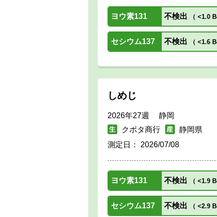
ヨウ素131
不検出
（
<1.0 B
セシウム137
不検出
（
<1.6 B
しめじ
2026年27週 静岡
クボタ商行
静岡県
測定日：
2026/07/08
ヨウ素131
不検出
（
<1.9 B
セシウム137
不検出
（
<2.9 B